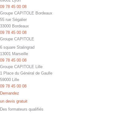
69002 Lyon
09 78 45 00 08
Groupe CAPITOLE Bordeaux
55 rue Ségalier
33000 Bordeaux
09 78 45 00 08
Groupe CAPITOLE
6 square Stalingrad
13001 Marseille
09 78 45 00 08
Groupe CAPITOLE Lille
1 Place du Général de Gaulle
59000 Lille
09 78 45 00 08
Demandez
un devis gratuit
Des formateurs qualifiés
Les programmes de nos cours particuliers et stages sont conçus par des
professeurs spécialistes de leurs disciplines. Nos enseignants ont une
véritable expérience du soutien, du perfectionnement scolaire et de
l’exigence des examens et concours.