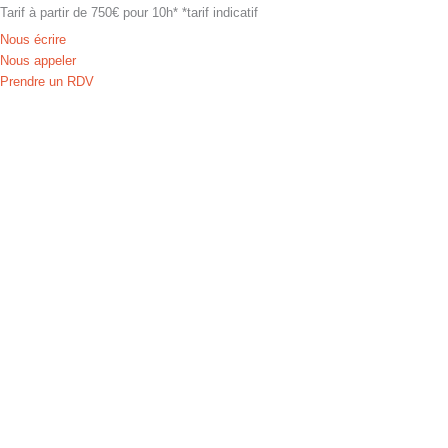
Tarif à partir de 750€ pour 10h* *tarif indicatif
Nous écrire
Nous appeler
Prendre un RDV
Envoyez un message
Nom
*
Prénom
Nom
Email
*
exemple@exemple.com
Téléphone