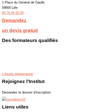
1 Place du Général de Gaulle
59000 Lille
09 78 45 00 08
Demandez
un devis gratuit
Des formateurs qualifiés
Les programmes de nos cours particuliers et stages sont conçus par des
professeurs spécialistes de leurs disciplines. Nos enseignants ont une
véritable expérience du soutien, du perfectionnement scolaire et de
l’exigence des examens et concours.
L'équipe pédagogique
Rejoignez l'Institut
Demandez le dossier d’inscription
Liens utiles