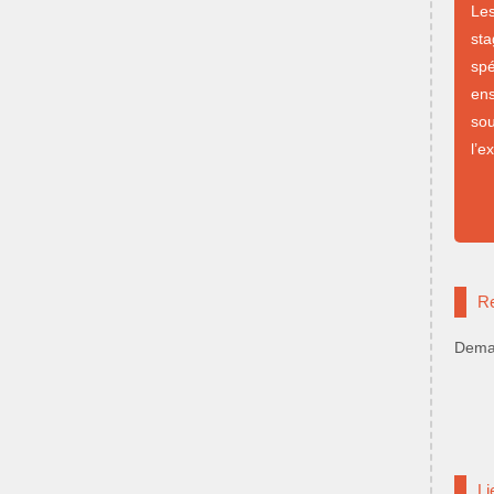
Le
st
sp
en
so
l’e
Re
Deman
Li