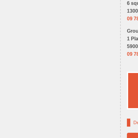
6 sq
1300
09 7
Grou
1 Pl
5900
09 7
De