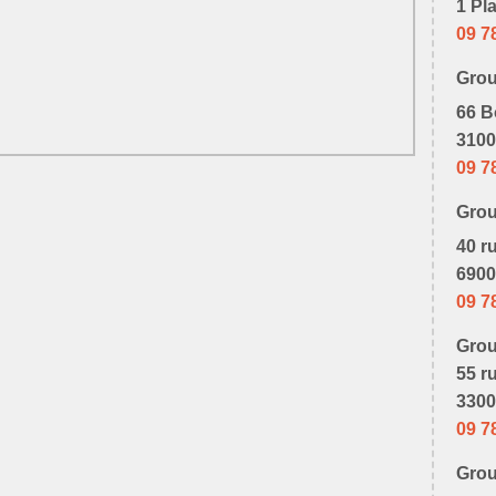
1 Pl
09 7
Gro
66 B
3100
09 7
Gro
40 r
6900
09 7
Gro
55 r
3300
09 7
Gro