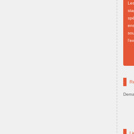
Le
st
sp
en
so
l’e
Re
Deman
Li