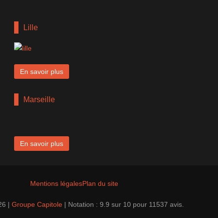
Lille
En savoir plus
Marseille
En savoir plus
Mentions légales
Plan du site
26 |
Groupe Capitole
|
Notation :
9.9
sur
10
pour
11537
avis.