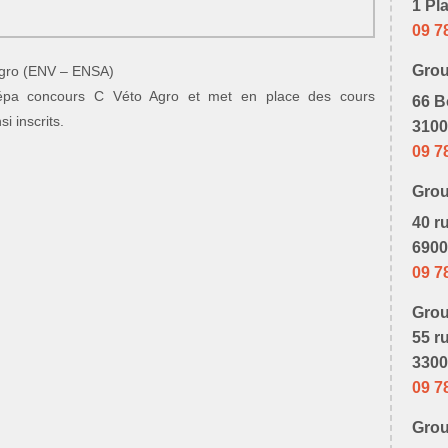
1 Pl
09 7
Gro
 Agro (ENV – ENSA)
répa concours C Véto Agro et met en place des cours
66 B
i inscrits.
3100
09 7
Gro
40 r
6900
09 7
Gro
55 r
3300
09 7
Gro