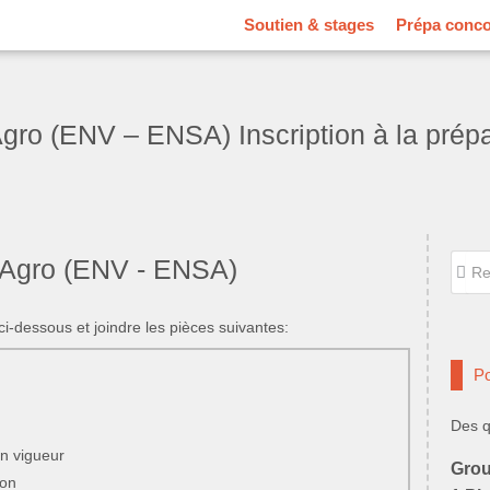
Soutien & stages
Prépa conc
ro (ENV – ENSA) Inscription à la prépa
Reche
o Agro (ENV - ENSA)
Rec
 ci-dessous et joindre les pièces suivantes:
Po
Des q
en vigueur
Grou
ion