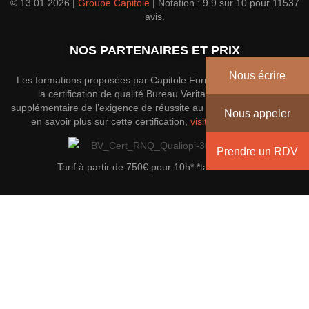
© 13.01.2026 |
Groupe Capitole
|
Notation :
9.9
sur
10
pour
11537
avis.
NOS PARTENAIRES ET PRIX
Nous écrire
Les formations proposées par Capitole Formation disposent de
la certification de qualité Bureau Veritas; une garantie
supplémentaire de l’exigence de réussite au sein du groupe. Pour
Nous appeler
en savoir plus sur cette certification,
visitez le site officiel
.
Prendre un RDV
Tarif à partir de 750€ pour 10h* *tarif indicatif
Envoyez un message
Nom
*