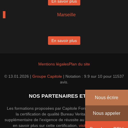
En savoir plus
Marseille
En savoir plus
Mentions légales
Plan du site
© 13.01.2026 |
Groupe Capitole
|
Notation :
9.9
sur
10
pour
11537
avis.
NOS PARTENAIRES ET PRIX
Nous écrire
Les formations proposées par Capitole Formation disposent de
Nous appeler
la certification de qualité Bureau Veritas; une garantie
supplémentaire de l’exigence de réussite au sein du groupe. Pour
en savoir plus sur cette certification,
visitez le site officiel
.