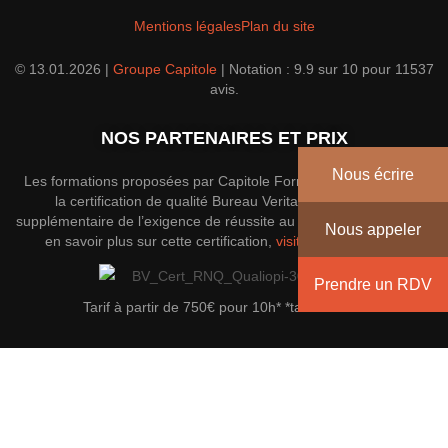
Mentions légales
Plan du site
© 13.01.2026 |
Groupe Capitole
|
Notation :
9.9
sur
10
pour
11537
avis.
NOS PARTENAIRES ET PRIX
Nous écrire
Les formations proposées par Capitole Formation disposent de
la certification de qualité Bureau Veritas; une garantie
supplémentaire de l’exigence de réussite au sein du groupe. Pour
Nous appeler
en savoir plus sur cette certification,
visitez le site officiel
.
Prendre un RDV
Tarif à partir de 750€ pour 10h* *tarif indicatif
Envoyez un message