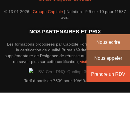
© 13.01.2026 |
Groupe Capitole
|
Notation :
9.9
sur
10
pour
11537
avis.
NOS PARTENAIRES ET PRIX
Nous écrire
Les formations proposées par Capitole Formation disposent de
la certification de qualité Bureau Veritas; une garantie
supplémentaire de l’exigence de réussite au sein du groupe. Pour
Nous appeler
en savoir plus sur cette certification,
visitez le site officiel
.
Prendre un RDV
Tarif à partir de 750€ pour 10h* *tarif indicatif
Envoyez un message
Nom
*
Message