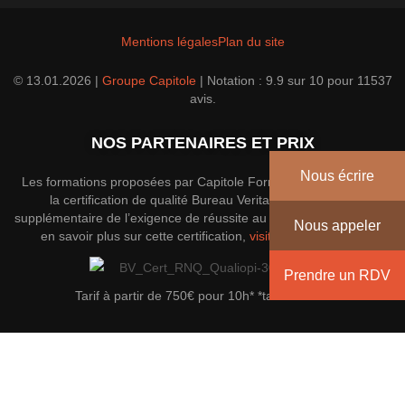
Mentions légales
Plan du site
© 13.01.2026 |
Groupe Capitole
|
Notation :
9.9
sur
10
pour
11537
avis.
NOS PARTENAIRES ET PRIX
Nous écrire
Les formations proposées par Capitole Formation disposent de
la certification de qualité Bureau Veritas; une garantie
supplémentaire de l’exigence de réussite au sein du groupe. Pour
Nous appeler
en savoir plus sur cette certification,
visitez le site officiel
.
Prendre un RDV
Tarif à partir de 750€ pour 10h* *tarif indicatif
Envoyez un message