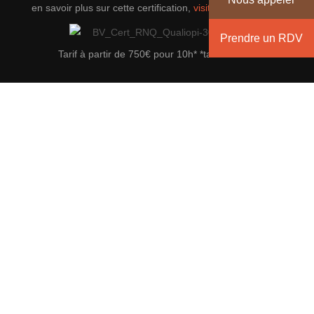
en savoir plus sur cette certification,
visitez le site officiel
.
Prendre un RDV
Tarif à partir de 750€ pour 10h* *tarif indicatif
Envoyez un message
Nom
*
Prénom
Nom