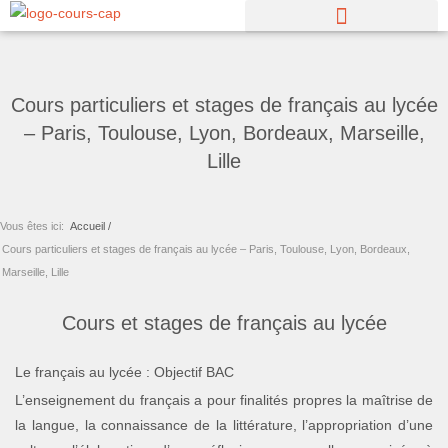
Aller
au
contenu
Cours particuliers et stages de français au lycée
– Paris, Toulouse, Lyon, Bordeaux, Marseille,
Lille
Vous êtes ici:
Accueil /
Cours particuliers et stages de français au lycée – Paris, Toulouse, Lyon, Bordeaux,
Marseille, Lille
Cours et stages de français au lycée
Le français au lycée : Objectif BAC
L’enseignement du français a pour finalités propres la maîtrise de
la langue, la connaissance de la littérature, l’appropriation d’une