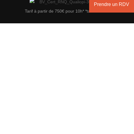
Prendre un RDV
Tarif à partir de 750€ pour 10h* *tarif indicatif
Envoyez un message
Nom
*
Prénom
Nom
Email
*