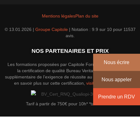
Mentions légales
Plan du site
© 13.01.2026 |
Groupe Capitole
|
Notation :
9.9
sur
10
pour
11537
avis.
NOS PARTENAIRES ET PRIX
Nous écrire
Les formations proposées par Capitole Formation disposent de
la certification de qualité Bureau Veritas; une garantie
supplémentaire de l’exigence de réussite au sein du groupe. Pour
Nous appeler
en savoir plus sur cette certification,
visitez le site officiel
.
Prendre un RDV
Tarif à partir de 750€ pour 10h* *tarif indicatif
Envoyez un message