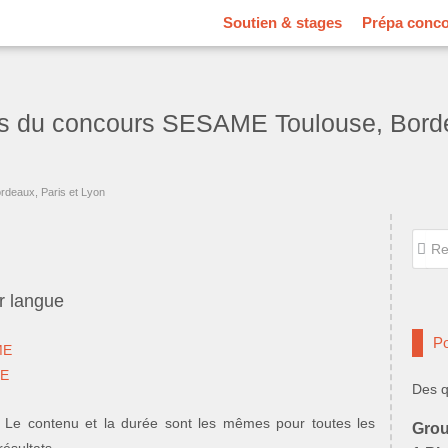
Soutien & stages
Prépa conc
its du concours SESAME Toulouse, Borde
rdeaux, Paris et Lyon
Reche
Rec
r langue
Po
ME
ME
Des q
 Le contenu et la durée sont les mêmes pour toutes les
Grou