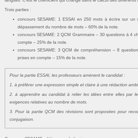
langues. C’est le coefficient qui change dans le calcul des différents 
Trois parties :
concours SESAME: 1 ESSAI en 250 mots à écrire sur un suje
dépassement du nombre de mots – 60% de la note.
concours SESAME: 2 QCM Grammaire – 30 questions à 4 choix
compte – 25% de la note.
concours SESAME: 3 QCM de compréhension – 8 questions à
prises en compte – 15% de la note.
Pour la partie ESSAI, les professeurs amènent le candidat :
1. à préférer une expression simple et claire à une rédaction ambi
2. à apprendre au candidat à relier les idées entre elles par l
exigences relatives au nombre de mots.
3. Pour la partie QCM des révisions sont proposées pour recou
conjugaison.