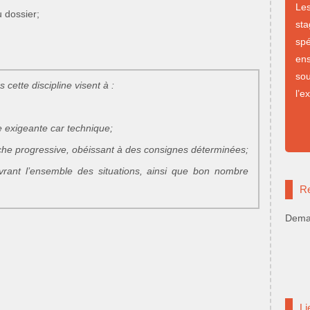
Le
 dossier;
st
sp
en
so
ette discipline visent à :
l’e
e exigeante car technique;
proche progressive, obéissant à des consignes déterminées;
rant l’ensemble des situations, ainsi que bon nombre
Re
Deman
Li