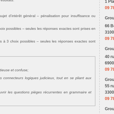
résultats.
1 Pl
09 7
t d’intérêt général – pénalisation pour insuffisance ou
Gro
66 B
 possibles – seules les réponses exactes sont prises en
3100
09 7
 3 choix possibles – seules les réponses exactes sont
Gro
40 r
6900
09 7
tieuse et confuse;
es connecteurs logiques judicieux, tout en se pliant aux
Gro
55 r
vrir les questions pièges récurrentes en grammaire et
3300
09 7
Gro