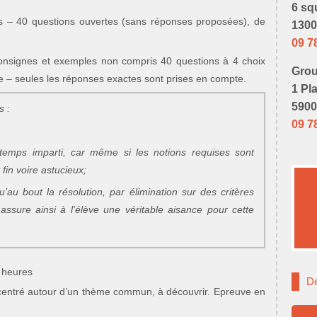
6 sq
s – 40 questions ouvertes (sans réponses proposées), de
1300
09 7
onsignes et exemples non compris 40 questions à 4 choix
Grou
e – seules les réponses exactes sont prises en compte.
1 Pl
5900
s :
09 7
 temps imparti, car même si les notions requises sont
fin voire astucieux;
au bout la résolution, par élimination sur des critères
 assure ainsi à l’élève une véritable aisance pour cette
 heures
De
, centré autour d’un thème commun, à découvrir. Epreuve en