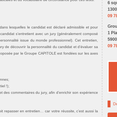
6 sq
1300
09 7
Grou
dans lesquelles le candidat est déclaré admissible et pour
1 Pl
le candidat s’entretient avec un jury (généralement composé
5900
rsonnalité issue du monde professionnel). Cet entretien,
09 7
ry de découvrir la personnalité du candidat et d’évaluer sa
proposée par le Groupe CAPITOLE est fondées sur les axes
onnes;
el !);
et des commentaires du jury, afin d’enrichir son expérience
De
doit repasser en entretien… car votre réussite, c’est aussi la