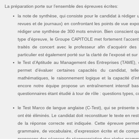
La préparation porte sur l’ensemble des épreuves écrites:
la note de synthèse, qui consiste pour le candidat à rédiger
revues et de journaux) en confrontant les points de vue exp
rédiger une synthèse de 300 mots environ. Bien conscient que
type d’épreuve, le Groupe CAPITOLE met fortement l’accent 
traités de concert avec le professeur afin d’acquérir des
particulier est également porté sur la clarté de l’exposé et sur
le Test d’Aptitude au Management des Entreprises (TAME), 
permet d’évaluer certaines capacités du candidat, tell
mathématiques, le raisonnement logique et la capacité d’int
encore notre équipe propose un entraînement intensif bas
questionnaires étant étudié à tour de rôle : questions types,
le Test Marco de langue anglaise (C-Test), qui se présente 
ont été éliminés. Le candidat doit reconstituer le texte en re
de la réponse correcte est indiquée. Cette épreuve perme
grammaire, de vocabulaire, d’expression écrite et de compr
proposons des séances de réappropriation des règles grammat