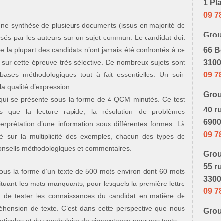
1 Pl
09 7
 une synthèse de plusieurs documents (issus en majorité de
Gro
osés par les auteurs sur un sujet commun. Le candidat doit
 la plupart des candidats n’ont jamais été confrontés à ce
66 B
sur cette épreuve très sélective. De nombreux sujets sont
3100
 bases méthodologiques tout à fait essentielles. Un soin
09 7
 la qualité d’expression.
Gro
qui se présente sous la forme de 4 QCM minutés. Ce test
40 r
es que la lecture rapide, la résolution de problèmes
6900
erprétation d’une information sous différentes formes. Là
09 7
é sur la multiplicité des exemples, chacun des types de
 conseils méthodologiques et commentaires.
Gro
55 r
sous la forme d’un texte de 500 mots environ dont 60 mots
3300
stituant les mots manquants, pour lesquels la première lettre
09 7
t de tester les connaissances du candidat en matière de
éhension de texte. C’est dans cette perspective que nous
Gro
icales et du vocabulaire de circonstance pour ces tests.