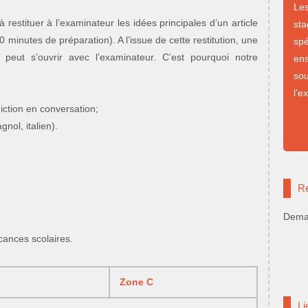
Le
 restituer à l’examinateur les idées principales d’un article
st
 minutes de préparation). A l’issue de cette restitution, une
sp
le peut s’ouvrir avec l’examinateur. C’est pourquoi notre
en
so
l’e
diction en conversation;
nol, italien).
Re
Deman
cances scolaires.
Zone C
Li