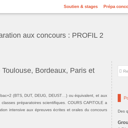
Soutien & stages
Prépa conc
aration aux concours : PROFIL 2
Reche
 Toulouse, Bordeaux, Paris et
Rec
lôme bac+2 (BTS, DUT, DEUG, DEUST…) ou équivalent, et aux
Po
en classes préparatoires scientifiques. COURS CAPITOLE a
n intensive aux épreuves écrites et orales du concours
Des q
Grou