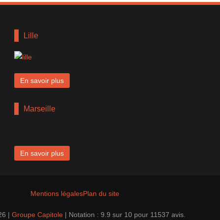
Lille
En savoir plus
Marseille
En savoir plus
Mentions légales
Plan du site
26 |
Groupe Capitole
|
Notation :
9.9
sur
10
pour
11537
avis.