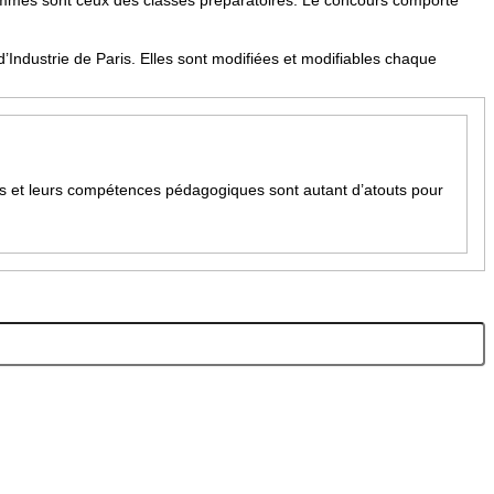
rammes sont ceux des classes préparatoires. Le concours comporte
ndustrie de Paris. Elles sont modifiées et modifiables chaque
rs et leurs compétences pédagogiques sont autant d’atouts pour