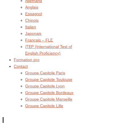
Allemand
Anglais
Espagnol
Chinois
Italien
Japonais
Français – FLE
iTEP (International Test of
English Proficiency)
Formation pro
Contact
Groupe Capitole Paris
Groupe Capitole Toulouse
Groupe Capitole Lyon
Groupe Capitole Bordeaux
Groupe Capitole Marseille
Groupe Capitole Lille
|