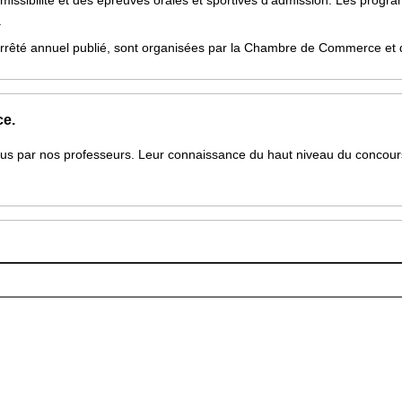
issibilité et des épreuves orales et sportives d’admission. Les prog
.
êté annuel publié, sont organisées par la Chambre de Commerce et d’I
ce.
nçus par nos professeurs. Leur connaissance du haut niveau du concou