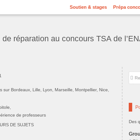
Soutien & stages
Prépa conc
s de réparation au concours TSA de l’E
Reche
Rec
ur Bordeaux, Lille, Lyon, Marseille, Montpellier, Nice,
Po
itole,
xpérience de professeurs
Des q
URS DE SUJETS
Grou