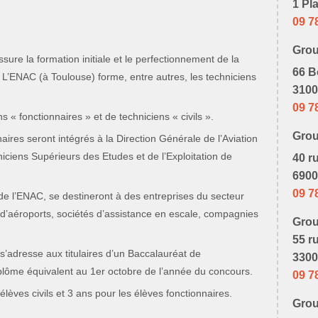
1 Pl
09 7
Gro
ssure la formation initiale et le perfectionnement de la
66 B
e. L’ENAC (à Toulouse) forme, entre autres, les techniciens
3100
09 7
 « fonctionnaires » et de techniciens « civils ».
Gro
nnaires seront intégrés à la Direction Générale de l’Aviation
niciens Supérieurs des Etudes et de l’Exploitation de
40 r
6900
09 7
e de l’ENAC, se destineront à des entreprises du secteur
 d’aéroports, sociétés d’assistance en escale, compagnies
Gro
55 r
 s’adresse aux titulaires d’un Baccalauréat de
3300
plôme équivalent au 1er octobre de l’année du concours.
09 7
lèves civils et 3 ans pour les élèves fonctionnaires.
Gro