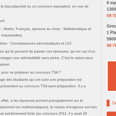
6 sq
 le baccalauréat ou un concours équivalent, en vue de
1300
09 7
ril.
Grou
es : Maths, Français, épreuve au choix : Mathématique et
1 Pl
Industrielles)
5900
atives : Connaissances aéronautiques et LV2
09 7
es qui le peuvent de passer ces épreuves, qui en cas d’un
nvisager une admissibilité sans peine. C’est la raison pour
éparer.
 pour se préparer au concours TSA ?
ge des étudiants qui ont suivi une préparation est
e présentent au concours TSA sans préparation. Il y a
n effet, si les épreuves portent principalement sur le
De
tamment en mathématiques), le niveau d’exigence est très
 est extrêmement forte (au concours 2011, il y avait 28