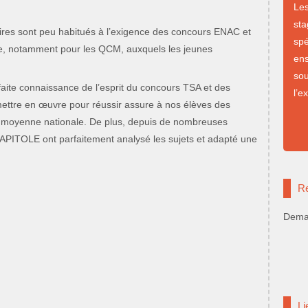
Le
st
aires sont peu habitués à l’exigence des concours ENAC et
sp
se, notamment pour les QCM, auxquels les jeunes
en
so
rfaite connaissance de l’esprit du concours TSA et des
l’e
ettre en œuvre pour réussir assure à nos élèves des
a moyenne nationale. De plus, depuis de nombreuses
PITOLE ont parfaitement analysé les sujets et adapté une
Re
Deman
Li