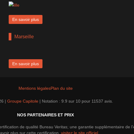
En savoir plus
Marseille
En savoir plus
Mentions légales
Plan du site
26 |
Groupe Capitole
|
Notation :
9.9
sur
10
pour
11537
avis.
NOS PARTENAIRES ET PRIX
tification de qualité Bureau Veritas; une garantie supplémentaire de l
avoir plus sur cette certification,
visitez le site officiel
.