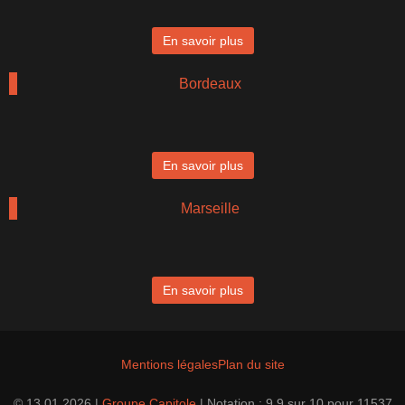
En savoir plus
Bordeaux
En savoir plus
Marseille
En savoir plus
Mentions légales
Plan du site
© 13.01.2026 |
Groupe Capitole
|
Notation :
9.9
sur
10
pour
11537