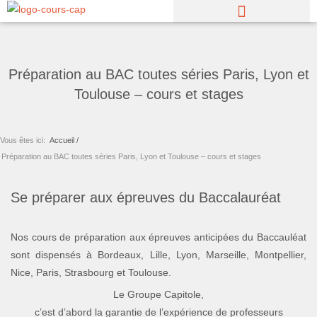
Aller
au
contenu
Préparation au BAC toutes séries Paris, Lyon et
Toulouse – cours et stages
Vous êtes ici:
Accueil /
Préparation au BAC toutes séries Paris, Lyon et Toulouse – cours et stages
Se préparer aux épreuves du Baccalauréat
Nos cours de préparation aux épreuves anticipées du Baccauléat
sont dispensés à Bordeaux, Lille, Lyon, Marseille, Montpellier,
Nice, Paris, Strasbourg et Toulouse.
Le Groupe Capitole,
c’est d’abord la garantie de l’expérience de professeurs